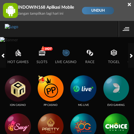
×
INDOWIN168 Aplikasi Mobile
UNDUH
Jangan tampilkan lagi hari ini
HOT GAMES
SLOTS
LIVE CASINO
RACE
TOGEL
OL
ION CASINO
PP CASINO
MG LIVE
EVO GAMING