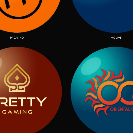
PP CASINO
MG LIVE