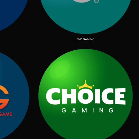
EVO GAMING