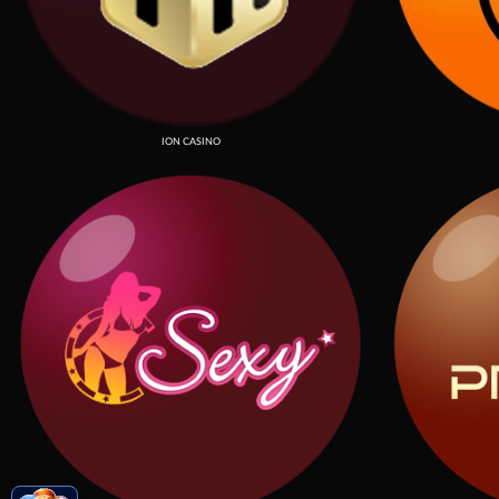
ION CASINO