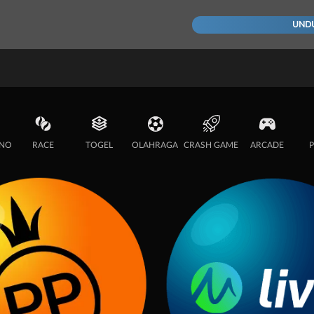
UND
INO
RACE
TOGEL
OLAHRAGA
CRASH GAME
ARCADE